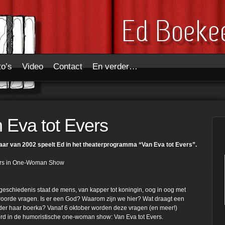
to’s
Video
Contact
En verder…
 Eva tot Evers
jaar van 2002 speelt Ed in het theaterprogramma “Van Eva tot Evers”.
ers in One-Woman Show
geschiedenis staat de mens, van kapper tot koningin, oog in oog met
orde vragen. Is er een God? Waarom zijn we hier? Wat draagt een
er haar boerka? Vanaf 6 oktober worden deze vragen (en meer!)
d in de humoristische one-woman show: Van Eva tot Evers.