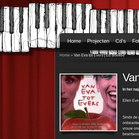
Home
Projecten
Cd’s
Fo
Home
»
Van Eva tot Evers | Ed Boekee
Van
In het na
Ellen Ev
Sinds de 
onbeantwo
vrouw ond
beantwoor