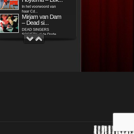
In het voorwoord van
haar Cd...
Mirjam van Dam
– Dead si...
DEAD SINGERS
SOCIETY of de Dode...
Ed Boekee Trio –
Out of ...
Nadat ik al vaak op de
albums van...
Kiki Schippers –
Dag vri...
Juryrapport Finale VARA
Leids Cabaret...
Emmelie Zipson
– Bloed L...
Emmelie Zipson zingt,
speelt en...
Trees en Truus
die weten raad!
Laten we ons even
voorstellen: wij...
Thomas