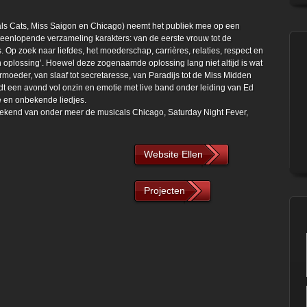
ls Cats, Miss Saigon en Chicago) neemt het publiek mee op een
teenlopende verzameling karakters: van de eerste vrouw tot de
Op zoek naar liefdes, het moederschap, carrières, relaties, respect en
n oplossing’. Hoewel deze zogenaamde oplossing lang niet altijd is wat
ermoeder, van slaaf tot secretaresse, van Paradijs tot de Miss Midden
dt een avond vol onzin en emotie met live band onder leiding van Ed
 en onbekende liedjes.
bekend van onder meer de musicals Chicago, Saturday Night Fever,
Website Ellen
Projecten