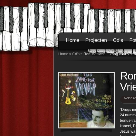
Home
Projecten
Cd’s
Fo
Home
»
Cd's
»
Ron Mesland – Zang voor Vrie
Ron
Vri
Release
“Drugs mu
24 nummer
bonus-tra
kaneel, D
Jezus was