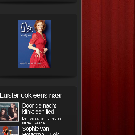
Luister ook eens naar
Door de nacht
klinkt een lied
Een verzameling liedjes
uit de Tweede...
Sophie van
Hoytema – Lek...