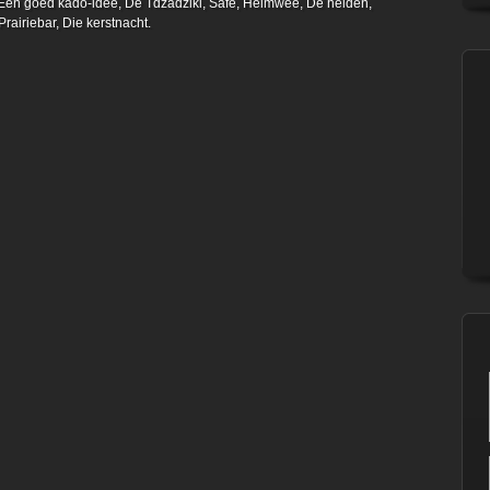
 Een goed kado-idee, De Tdzadziki, Safe, Heimwee, De helden,
airiebar, Die kerstnacht.