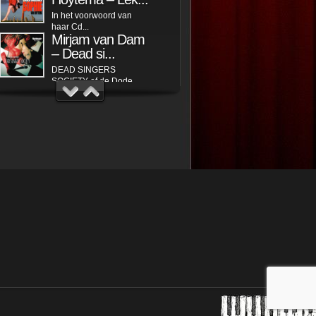
In het voorwoord van
haar Cd...
Mirjam van Dam
– Dead si...
DEAD SINGERS
SOCIETY of de Dode...
Ed Boekee Trio –
Out of ...
Nadat ik al vaak op de
albums van...
Kiki Schippers –
Dag vri...
Juryrapport Finale VARA
Leids Cabaret...
Emmelie Zipson
– Bloed L...
Emmelie Zipson zingt,
speelt en...
Trees en Truus
die weten raad!
Laten we ons even
voorstellen: wij...
Thomas