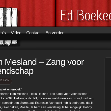
to’s
Video
Contact
En verder…
ndschap
 Mesland – Zang voor
endschap
d: 1995
ziek en erotiek”
s van Ron Mesland, Hella Holland, Trio Zang Voor Vriendschap +
cks. 2002, Het enige dat telt, De maan zoekt weer een prooi, Huid van
it soort dingen, Surrogaat, Espresso, Vannacht heb ik gedroomd dat ik
, Over daken, Moeite, Je bent een vervalsing, Is het mogelijk, Hobby,